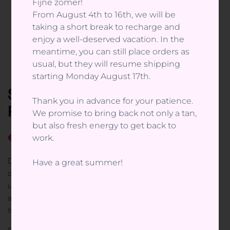
Fijne zomer!
From August 4th to 16th, we will be
taking a short break to recharge and
enjoy a well-deserved vacation. In the
meantime, you can still place orders as
usual, but they will resume shipping
starting Monday August 17th.
STAHLS’ Sprint® Mag Cap
Thank you in advance for your patience.
Pers
We promise to bring back not only a tan,
but also fresh energy to get back to
€
1.180,00
work.
De STAHLS’ Hotronix Sprint Mag is wereldwijd een van
Have a great summer!
de meest verkochte transferpersen. Deze cap pers is
uitgerust met een auto-open systeem, waardoor de pers
automatisch opent na het voltooien van een
transferopdracht.