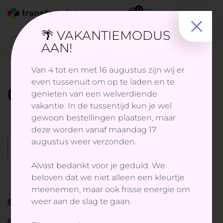
0
🌴 VAKANTIEMODUS
AAN!
/ Over ons
Home
Van 4 tot en met 16 augustus zijn wij er
even tussenuit om op te laden en te
Over
Transferprints
genieten van een welverdiende
vakantie. In de tussentijd kun je wel
gewoon bestellingen plaatsen, maar
Transferprints is onderdeel van EIGENLABEL BV. Als
deze worden vanaf maandag 17
onderdeel van EIGENLABEL hebben we een solide
augustus weer verzonden.
reputatie opgebouwd in het leveren van hoogwaardige
Alvast bedankt voor je geduld. We
producten aan diverse sectoren.
beloven dat we niet alleen een kleurtje
meenemen, maar ook frisse energie om
weer aan de slag te gaan.
Direct drukken zonder pellen
Geschikt voor veel soorten textiel